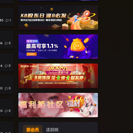
85
1
46
0
56
0
33
0
00
0
新会员
活跃榜