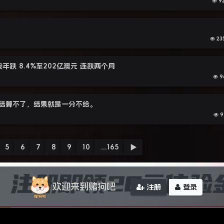
9
23
跌 8.4%至202亿澳元 连跌两个月
9
线结算不了，结果就是一分不给。
9
5
6
7
8
9
10
...165
▶
欢迎来到赌狗吧
注册
登录