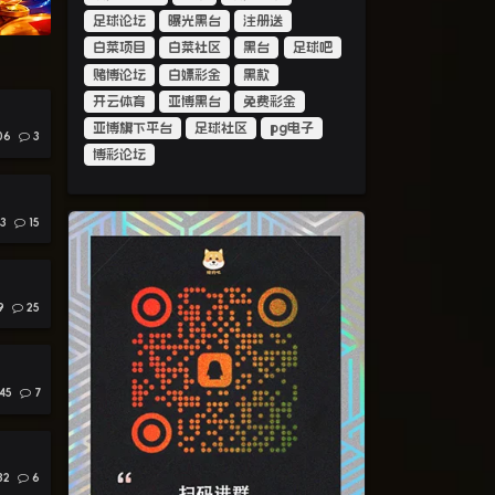
足球论坛
曝光黑台
注册送
白菜项目
白菜社区
黑台
足球吧
赌博论坛
白嫖彩金
黑款
开云体育
亚博黑台
免费彩金
亚博旗下平台
足球社区
pg电子
06
3
博彩论坛
53
15
9
25
45
7
32
6