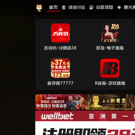
首页
综合讨论
白菜项目
曝光
吉祥坊-注册送38
凯发-电子直播
首存爆77777
B体育-足球直播