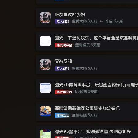
吧友喜欢的少妇
鉴黄大师
3天前
←
李白
2天前
成人视频
曝光一下堡利娱乐，这个平台全是坑各种克
堡利娱乐
3天前
曝光黑平台
又欲又飒
鉴黄大师
5天前
成人视频
曝光kb体育黑平台，玩极速百家乐和pg电
kb体育
5天前
曝光黑平台
亚博集团菲律宾公寓集体办公被抓
亚博被抓
5天前
赌博论坛
曝光9u黑平台：规则藏猫腻 盈利就扣光