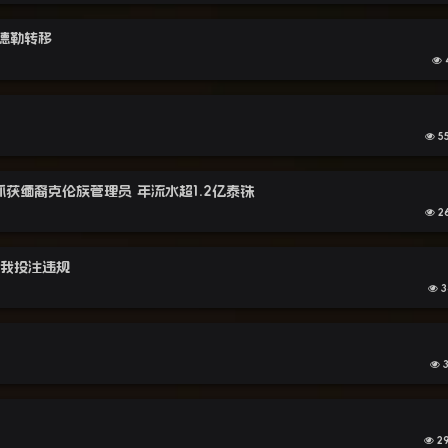
德勒转移
5
获缅裔克伦族管理员 年流水超1.2亿泰铢
2
说我投注违规
3
3
2