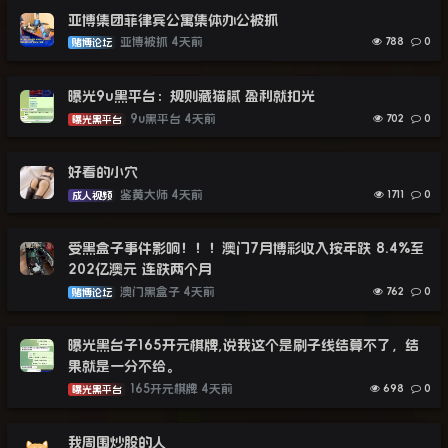
亚博集团菲律宾公寓集体办公被抓
亚博被抓
4天前
788
0
赌博论坛
曝光9u黑平台：规则藏猫腻 盈利就扣光
9u黑平台
4天前
702
0
曝光黑平台
好看的小穴
鉴黄大师
4天前
1711
0
成人视频
受黑盒子事件影响！！！澳门7月博彩收入按年跌 8.4%至
202亿澳元 连跌两个月
澳门黑盒子
4天前
762
0
赌博论坛
曝光黑台子165开元棋牌,说我这个是刷子线结算不了，结
果就是一分不给。
165开元棋牌
4天前
698
0
曝光黑平台
我周围炒股的人