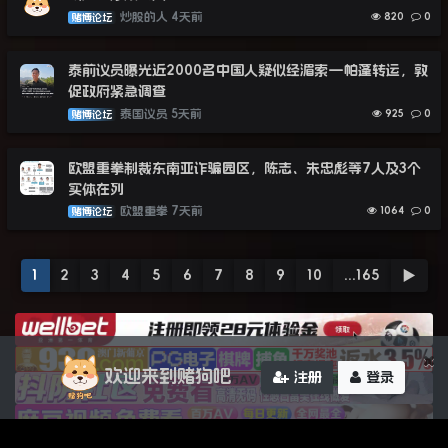
炒股的人
4天前
820
0
赌博论坛
泰前议员曝光近2000名中国人疑似经湄索—帕蓬转运，敦
促政府紧急调查
泰国议员
5天前
925
0
赌博论坛
欧盟重拳制裁东南亚诈骗园区，陈志、朱忠彪等7人及3个
实体在列
欧盟重拳
7天前
1064
0
赌博论坛
1
2
3
4
5
6
7
8
9
10
...165
▶
×
欢迎来到赌狗吧
注册
登录