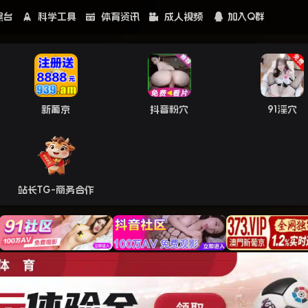
黑台
科学工具
体育资讯
成人视频
加入Q群
新葡京
抖音粉穴
91淫穴
站长TG-商务合作