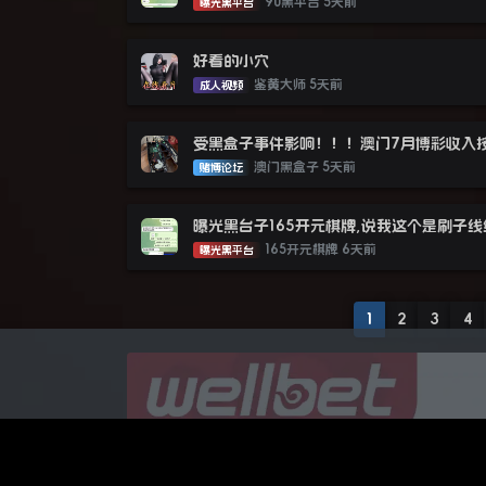
9u黑平台
5天前
曝光黑平台
好看的小穴
鉴黄大师
5天前
成人视频
受黑盒子事件影响！！！澳门7月博彩收入按年
澳门黑盒子
5天前
赌博论坛
曝光黑台子165开元棋牌,说我这个是刷子
165开元棋牌
6天前
曝光黑平台
1
2
3
4