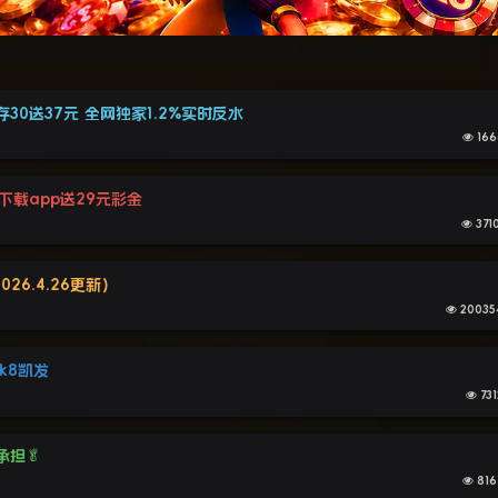
存30送37元 全网独家1.2%实时反水
166
 下载app送29元彩金
371
026.4.26更新）
20035
k8凯发
731
承担🥬
816