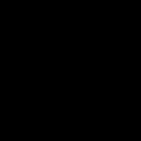
各大引擎搜索·赌狗吧 - 天生赢家 一触即发