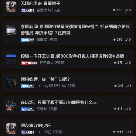
无聊的周末 看看奶子
鉴黄大师
1天前
658
0
成人视频
泰国新闻 泰国网络警察突袭赌博网站据点 抓获缅裔克伦族
管理员 年流水超1.2亿泰铢
赌博网
1天前
295
0
赌博论坛
投稿一下开云体育,领800彩金打真人视讯说我投注违规
开云真人
2天前
375
0
曝光黑平台
赌狗心理：你“赌”过吗？
←
yy89899
6小时前
343
1
赌博论坛
在球场，只看平板不看球的都是些什么人
不看球
2天前
318
0
足球论坛
吧友喜欢的少妇
←
李白
2天前
1465
1
成人视频