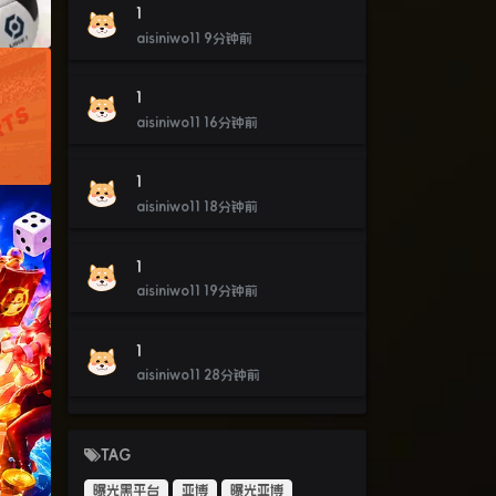
1
aisiniwo11
9分钟前
1
aisiniwo11
16分钟前
1
aisiniwo11
18分钟前
1
aisiniwo11
19分钟前
1
aisiniwo11
28分钟前
TAG
曝光黑平台
亚博
曝光亚博