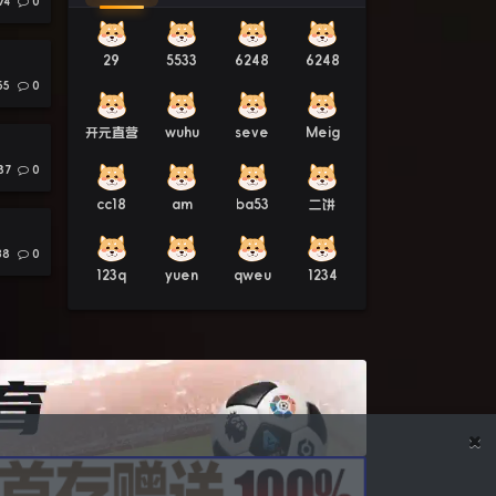
74
0
29
5533
6248
6248
55
0
开元直营
wuhu
seve
Meig
87
0
cc18
am
ba53
二饼
38
0
123q
yuen
qweu
1234
×