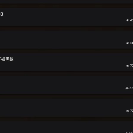
扣
4
13
子被黑款
7
8
7