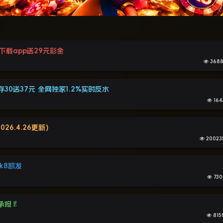
 下载app送29元彩金
3688
存30送37元 全网独家1.2%实时反水
164
026.4.26更新）
20023
k8凯发
730
承担🥬
815