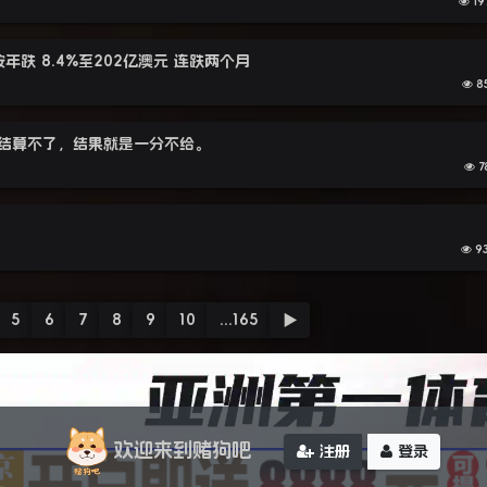
19
跌 8.4%至202亿澳元 连跌两个月
8
线结算不了，结果就是一分不给。
7
9
5
6
7
8
9
10
...165
▶
欢迎来到赌狗吧
注册
登录