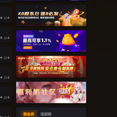
58
0
71
0
09
0
89
0
99
0
新会员
活跃榜