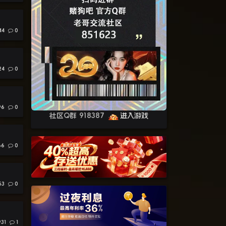
44
0
24
0
96
0
社区Q群 918387
进入游戏
66
0
53
0
31
1