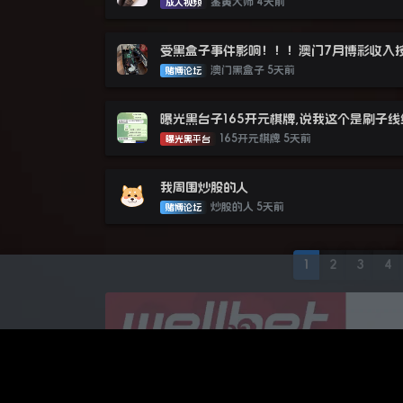
鉴黄大师
4天前
成人视频
受黑盒子事件影响！！！澳门7月博彩收入按年
澳门黑盒子
5天前
赌博论坛
曝光黑台子165开元棋牌,说我这个是刷子
165开元棋牌
5天前
曝光黑平台
我周围炒股的人
炒股的人
5天前
赌博论坛
1
2
3
4