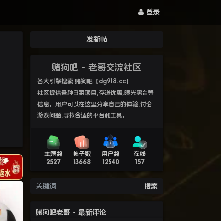
登录
发新帖
赌狗吧 - 老哥交流社区
各大引擎搜索:赌狗吧【dg918.cc】
社区提供各种白菜项目,存送优惠,曝光黑台等
信息。用户可以在这里分享自己的体验,讨论
游戏问题,寻找合适的平台和工具。
主题数
帖子数
用户数
在线
2527
13668
12540
157
搜索
赌狗吧老哥 - 最新评论