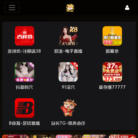
吉祥坊-注册送38
凯发-电子直播
新葡京
抖音粉穴
91淫穴
首存爆77777
B体育-足球直播
站长TG-商务合作