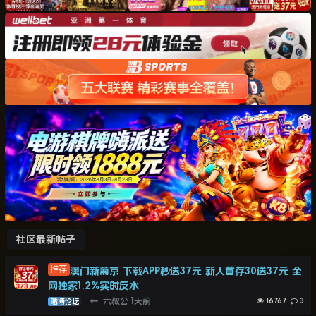
社区最新帖子
澳门新葡京 下载APP秒送37元 新人首存30送37元 全
网独家1.2%实时反水
←
六叔公
1天前
16767
3
赌博论坛