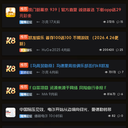
澳门新葡京 939 | 官方直营 诚信首选 下载app送29
元彩金
←
尔克
17天前
37215
15
赌博论坛
凯发娱乐 首存100送100 不限游戏 （2026.4.26更
新）
←
HuGe2025
4月前
200420
25
凯发娱乐
【马竞赞助商】马德里竞技俱乐部签约k8凯发
←
尔克
6月前
73172
7
足球论坛
🥬白菜项目 资源来源于网络 风险自行承担🥬
←
hhh
9月前
81673
6
赌博论坛
中国施压见效，电诈开始从边境向仰光、曼德勒转移
缅甸电诈
10小时前
82
0
赌博论坛