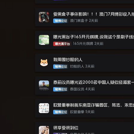
受黑盒子事件影响！！！澳门7月博彩收入按年
澳门黑盒子
2天前
赌博论坛
曝光黑台子165开元棋牌,说我这个是刷子
165开元棋牌
2天前
曝光黑平台
我周围炒股的人
炒股的人
3天前
赌博论坛
泰前议员曝光近2000名中国人疑似经湄索
泰国议员
4天前
赌博论坛
欧盟重拳制裁东南亚诈骗园区，陈志、朱忠
欧盟重拳
5天前
赌博论坛
很享受很到位