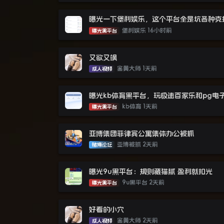
曝光一下堡利娱乐，这个平台全是坑各种克
堡利娱乐
16小时前
曝光黑平台
又欲又飒
鉴黄大师
1天前
成人视频
曝光kb体育黑平台，玩极速百家乐和pg电
kb体育
1天前
曝光黑平台
亚博集团菲律宾公寓集体办公被抓
亚博被抓
2天前
赌博论坛
曝光9u黑平台：规则藏猫腻 盈利就扣光
9u黑平台
2天前
曝光黑平台
好看的小穴
鉴黄大师
2天前
成人视频