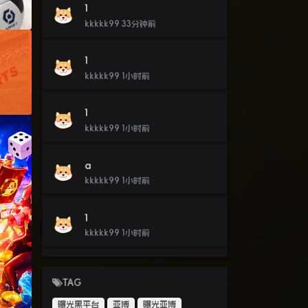
1
kkkkk99
33分钟前
1
kkkkk99
1小时前
1
kkkkk99
1小时前
a
kkkkk99
1小时前
1
kkkkk99
1小时前
TAG
曝光黑平台
亚博
曝光亚博