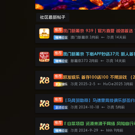
社区最新帖子
澳门新葡京 939 | 官方直营 诚信首选
澳门新葡京
3月前
←
尔克
14天前
赌博论坛
澳门新葡京 下载APP秒送37元 新人首
新葡京373
2月前
←
尔克
14天前
赌博论坛
凯发娱乐 首存100送100 不限游戏 （2
尔克
2025-2-5
←
HuGe2025
3月前
凯发娱乐
【马竞赞助商】马德里竞技俱乐部签约
尔克
2024-10-18
←
尔克
5月前
足球论坛
🥬白菜项目 资源来源于网络 风险自行
尔克
2024-9-29
←
hhh
9月前
赌博论坛