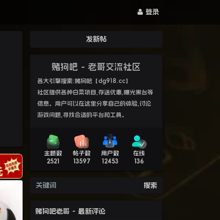
登录
发新帖
赌狗吧 - 老哥交流社区
各大引擎搜索:赌狗吧【dg918.cc】
社区提供各种白菜项目,存送优惠,曝光黑台等
信息。用户可以在这里分享自己的体验,讨论
游戏问题,寻找合适的平台和工具。
主题数
帖子数
用户数
在线
2521
13597
12453
136
搜索
赌狗吧老哥 - 最新评论