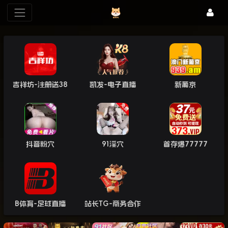
吉祥坊-注册送38
凯发-电子直播
新葡京
抖音粉穴
91淫穴
首存爆77777
B体育-足球直播
站长TG-商务合作