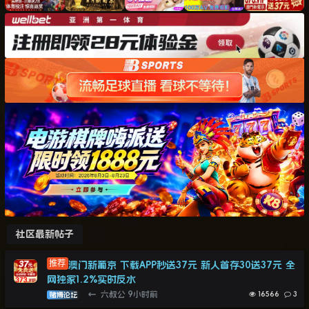
社区最新帖子
澳门新葡京 下载APP秒送37元 新人首存30送37元 全
网独家1.2%实时反水
←
六叔公
9小时前
16566
3
赌博论坛