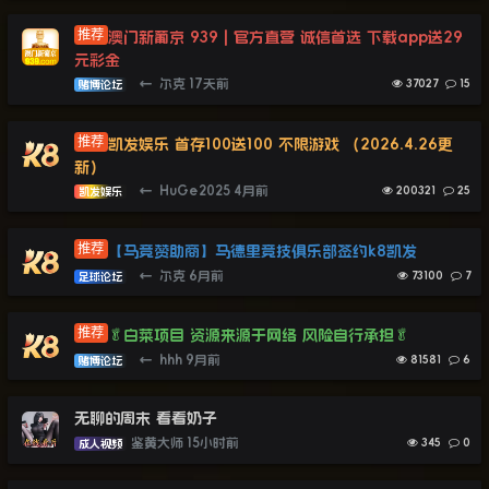
澳门新葡京 939 | 官方直营 诚信首选 下载app送29
元彩金
←
尔克
17天前
37027
15
赌博论坛
凯发娱乐 首存100送100 不限游戏 （2026.4.26更
新）
←
HuGe2025
4月前
200321
25
凯发娱乐
【马竞赞助商】马德里竞技俱乐部签约k8凯发
←
尔克
6月前
73100
7
足球论坛
🥬白菜项目 资源来源于网络 风险自行承担🥬
←
hhh
9月前
81581
6
赌博论坛
无聊的周末 看看奶子
鉴黄大师
15小时前
345
0
成人视频